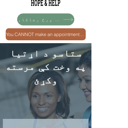
نن ورځ رضاکار
You CANNOT make an appointment thru email or text. Call, le
ستاسو د اړتیا
په وخت کې مرسته
وکړئ