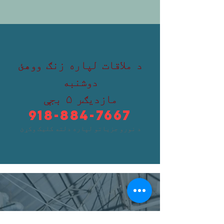
د ملاقات لپاره زنګ ووهئ
دوشنبه
مازدیګر ۵ بجې
918-884-7667
د نورو جزیاتو لپاره دلته کلیک وکړئ
نن ورځ په تولسا کې اړو کسانو ته