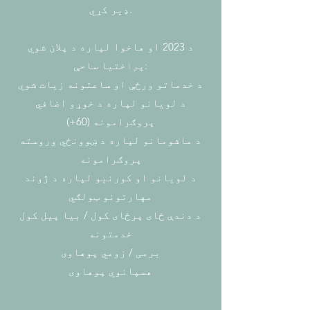
ډیر کړي.
د 2023 او هاخوا لپاره د پلان شوي
پراختیا ساحې:
د خدماتو ورځې او ساعتونه زیات شوي
د لویانو لپاره د خوړو اضافي
پروګرامونه (60+)
د ماشومانو لپاره د ښوونځي وروسته
پروګرامونه
د لویانو او کورنیو لپاره د ژوند
مهارتونو ټولګي
د دندې ځای پرځای کول / بیا پیل کول
خدمتونه
برمی / زومي پوهاوی
هسپانوي پوهاوی