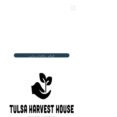
څنګه ملاقات وکړو