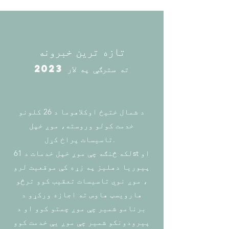
تازه ترین خبرونه
2023 ته سترګې په لار
د شمال ختیځ اوکلاهوما د 26 کلونو
خدمت کولو وروسته، موږ خپل
تاسیسات پراخ کړل.
لکه څنګه چې موږ خپل خدمات د 61st او
پیوریا دهلیز په زړه کې موقعیت لرو
، موږ نوي تاسیسات تعقیب کوو ترڅو
هارویسټ هاوس ته اجازه ورکړو د
برنامو شمیر چې موږ چمتو کوو او د
پیرودونکو شمیر چې موږ یې خدمت کوو