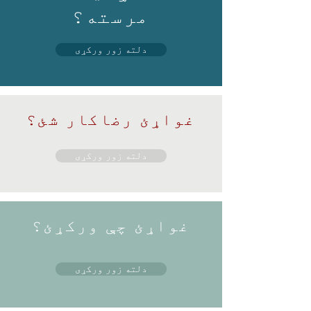
مرسته؟
دلته زور ورکړی
غواړئ رضاکار شئ؟
دلته زور ورکړی
غواړئ چې ورکړئ؟
دلته زور ورکړی