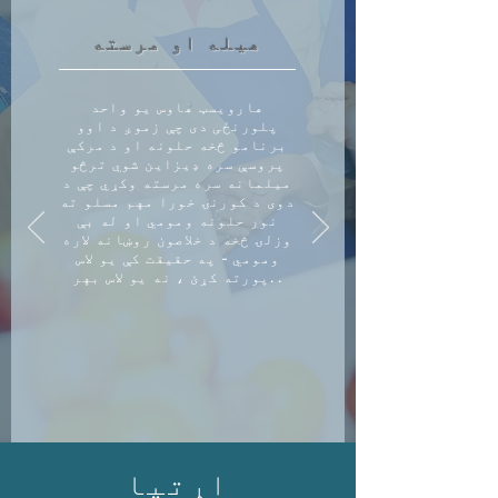
هیله او مرسته
هارویسټ هاوس یو واحد
پلورنځی دی چې زموږ د اوو
برنامو څخه حلونه او د مرکې
پروسې سره ډیزاین شوي ترڅو
میلمانه سره مرسته وکړي چې د
دوی د کورنۍ خورا مهم مسلو ته
نور حلونه ومومي او له بې
وزلۍ څخه د خلاصون روښانه لاره
ومومي - په حقیقت کې یو لاس
پورته کړئ ، نه یو لاس بهر. .
اړتیا